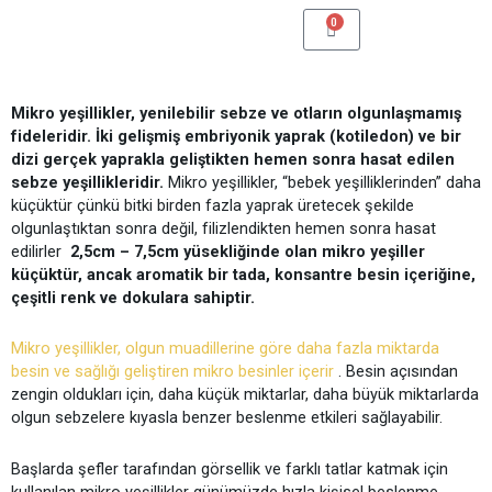
İçeriğe
0
CART
atla
Mikro yeşillikler, yenilebilir sebze ve otların olgunlaşmamış
fideleridir. İki gelişmiş embriyonik yaprak (kotiledon) ve bir
dizi gerçek yaprakla geliştikten hemen sonra hasat edilen
sebze yeşillikleridir.
Mikro yeşillikler, “bebek yeşilliklerinden” daha
küçüktür çünkü bitki birden fazla yaprak üretecek şekilde
olgunlaştıktan sonra değil, filizlendikten hemen sonra hasat
edilirler
2,5cm – 7,5cm yüsekliğinde olan mikro yeşiller
küçüktür, ancak aromatik bir tada, konsantre besin içeriğine,
çeşitli renk ve dokulara sahiptir.
Mikro yeşillikler, olgun muadillerine göre daha fazla miktarda
besin ve sağlığı geliştiren mikro besinler içerir
. Besin açısından
zengin oldukları için, daha küçük miktarlar, daha büyük miktarlarda
olgun sebzelere kıyasla benzer beslenme etkileri sağlayabilir.
Başlarda şefler tarafından görsellik ve farklı tatlar katmak için
kullanılan mikro yeşillikler günümüzde hızla kişisel beslenme